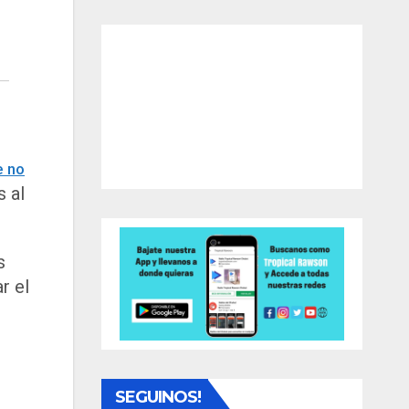
e no
s al
s
r el
SEGUINOS!