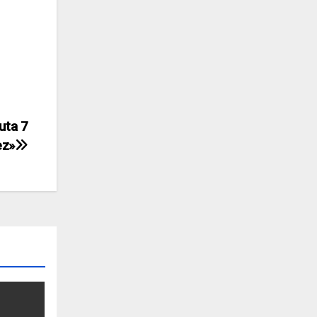
uta 7
ez»