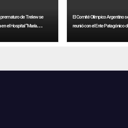
 prematuro de Trelew se
El Comité Olímpico Argentino s
 en el Hospital “María
reunió con el Ente Patagónico d
eys”
Deporte