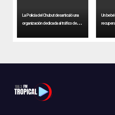
La Policía del Chubut desarticuló una
Un bebé
organización dedicada al tráfico de
recupera
drogas sintéticas
Humphr