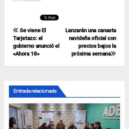
Navegación
Se viene El
Lanzarán una canasta
Tarjetazo: el
navideña oficial con
de
gobierno anunció el
precios bajos la
entradas
«Ahora 18»
próxima semana
Entrada relacionada