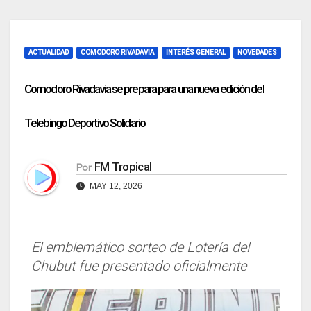
ACTUALIDAD
COMODORO RIVADAVIA
INTERÉS GENERAL
NOVEDADES
Comodoro Rivadavia se prepara para una nueva edición del
Telebingo Deportivo Solidario
FM Tropical
Por
MAY 12, 2026
El emblemático sorteo de Lotería del
Chubut fue presentado oficialmente