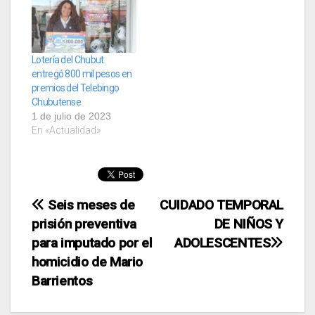
Lotería del Chubut
entregó 800 mil pesos en
premios del Telebingo
Chubutense
1 de julio de 2023
En «Actualidad»
Navegación
Seis meses de
CUIDADO TEMPORAL
prisión preventiva
DE NIÑOS Y
de
para imputado por el
ADOLESCENTES
entradas
homicidio de Mario
Barrientos