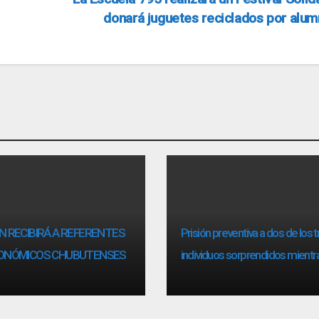
donará juguetes reciclados por alu
 RECIBIRÁ A REFERENTES
Prisión preventiva a dos de los t
ONÓMICOS CHUBUTENSES
individuos sorprendidos mientr
robaban ovinos.