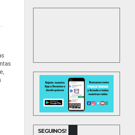
as
intas
e,
s
SEGUINOS!