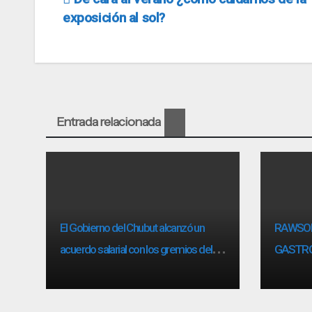
Navegación
exposición al sol?
de
entradas
Entrada relacionada
El Gobierno del Chubut alcanzó un
RAWSON
acuerdo salarial con los gremios del
GASTR
sector