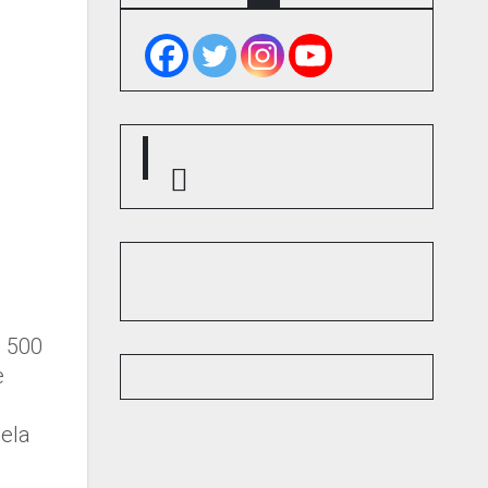
s 500
e
iela