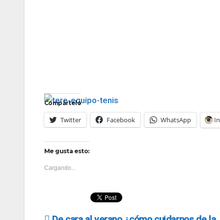
Compártelo
Twitter
Facebook
WhatsApp
I
Me gusta esto:
Cargando...
De cara al verano ¿cómo cuidarnos de la