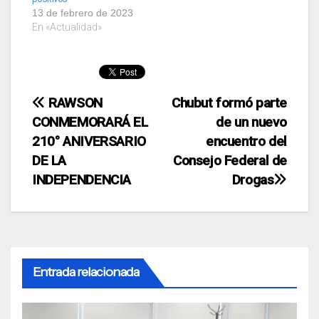
13 de febrero de 2023
En «Actualidad»
Navegación
RAWSON
Chubut formó parte
CONMEMORARÁ EL
de un nuevo
de
210° ANIVERSARIO
encuentro del
entradas
DE LA
Consejo Federal de
INDEPENDENCIA
Drogas
Entrada relacionada