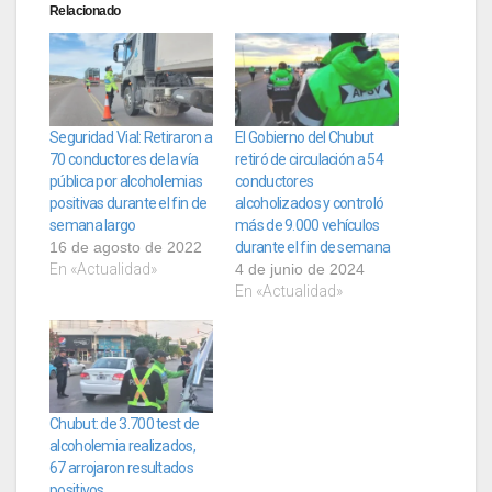
Relacionado
Seguridad Vial: Retiraron a
El Gobierno del Chubut
70 conductores de la vía
retiró de circulación a 54
pública por alcoholemias
conductores
positivas durante el fin de
alcoholizados y controló
semana largo
más de 9.000 vehículos
16 de agosto de 2022
durante el fin de semana
En «Actualidad»
4 de junio de 2024
En «Actualidad»
Chubut: de 3.700 test de
alcoholemia realizados,
67 arrojaron resultados
positivos