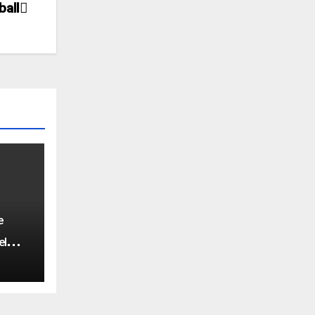
ball
e
el