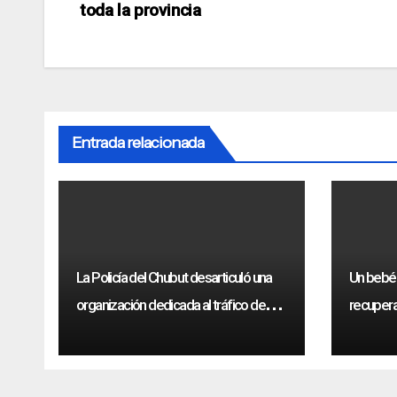
toda la provincia
de
entradas
Entrada relacionada
La Policía del Chubut desarticuló una
Un bebé
organización dedicada al tráfico de
recupera
drogas sintéticas
Humphr