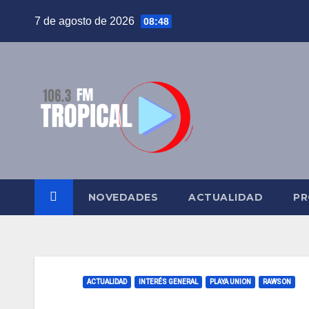
Saltar
7 de agosto de 2026
08:48
al
contenido
NOVEDADES
ACTUALIDAD
PR
ACTUALIDAD
INTERÉS GENERAL
PLAYA UNION
RAWSON