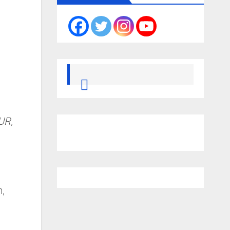
UR,
,