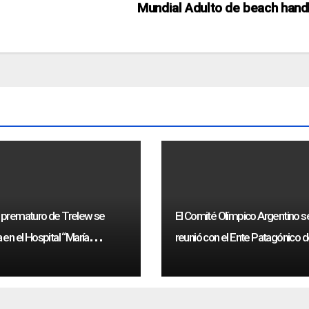
Mundial Adulto de beach hand
 prematuro de Trelew se
El Comité Olímpico Argentino s
 en el Hospital “María
reunió con el Ente Patagónico d
eys”
Deporte