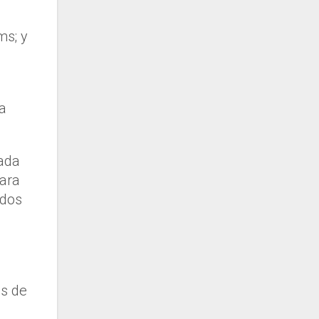
ms; y
a
rada
para
ados
es de