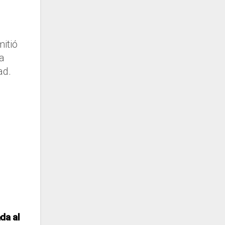
itió
a
ad.
da al