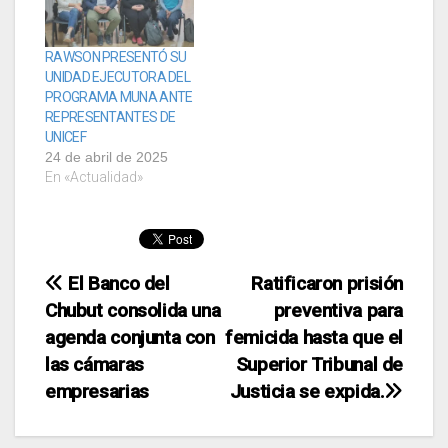
RAWSON PRESENTÓ SU
UNIDAD EJECUTORA DEL
PROGRAMA MUNA ANTE
REPRESENTANTES DE
UNICEF
24 de abril de 2025
En «Actualidad»
Navegación
El Banco del
Ratificaron prisión
Chubut consolida una
preventiva para
de
agenda conjunta con
femicida hasta que el
entradas
las cámaras
Superior Tribunal de
empresarias
Justicia se expida.