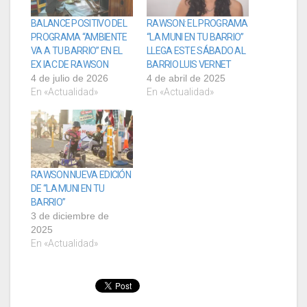
BALANCE POSITIVO DEL
RAWSON: EL PROGRAMA
PROGRAMA “AMBIENTE
“LA MUNI EN TU BARRIO”
VA A TU BARRIO” EN EL
LLEGA ESTE SÁBADO AL
EX IAC DE RAWSON
BARRIO LUIS VERNET
4 de julio de 2026
4 de abril de 2025
En «Actualidad»
En «Actualidad»
RAWSON NUEVA EDICIÓN
DE “LA MUNI EN TU
BARRIO”
3 de diciembre de
2025
En «Actualidad»