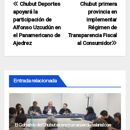
Navegación
Chubut Deportes
Chubut primera
apoyará la
provincia en
de
participación de
implementar
entradas
Alfonso Uzcudún en
Régimen de
el Panamericano de
Transparencia Fiscal
Ajedrez
al Consumidor
Entrada relacionada
El Gobierno del Chubut alcanzó un acuerdo salarial con