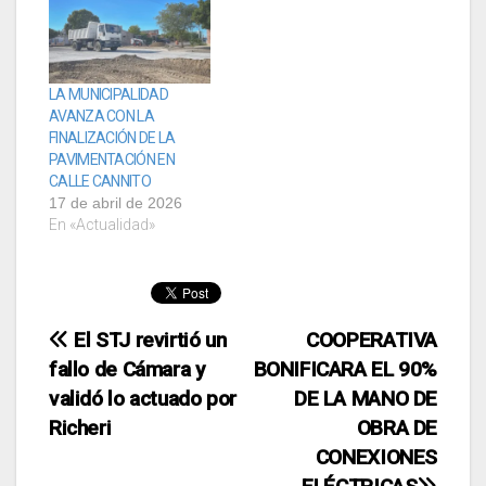
LA MUNICIPALIDAD
AVANZA CON LA
FINALIZACIÓN DE LA
PAVIMENTACIÓN EN
CALLE CANNITO
17 de abril de 2026
En «Actualidad»
Navegación
El STJ revirtió un
COOPERATIVA
fallo de Cámara y
BONIFICARA EL 90%
de
validó lo actuado por
DE LA MANO DE
entradas
Richeri
OBRA DE
CONEXIONES