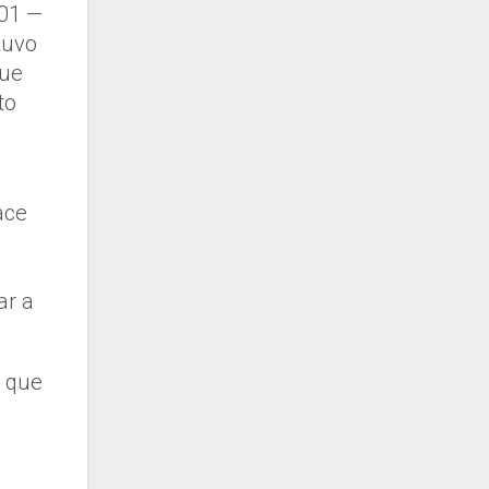
201 —
tuvo
que
to
ace
e
ar a
a que