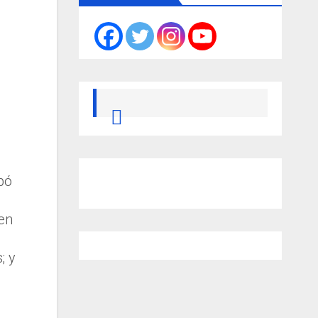
pó
s
 en
; y