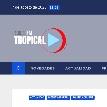
Saltar
7 de agosto de 2026
22:03
al
contenido
NOVEDADES
ACTUALIDAD
PR
ACTUALIDAD
INTERÉS GENERAL
POLITICA CHUBUT