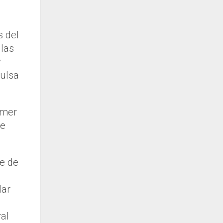
s del
 las
y
pulsa
imer
de
te de
lar
al