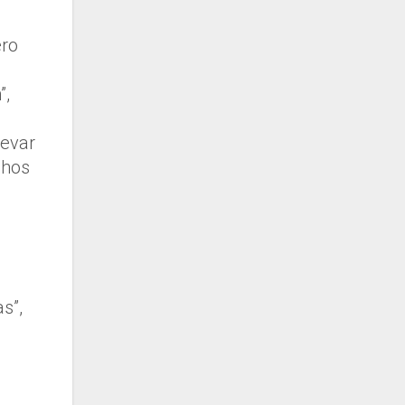
ero
”,
levar
chos
s”,