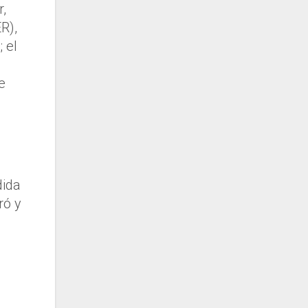
r,
R),
 el
e
dida
ró y