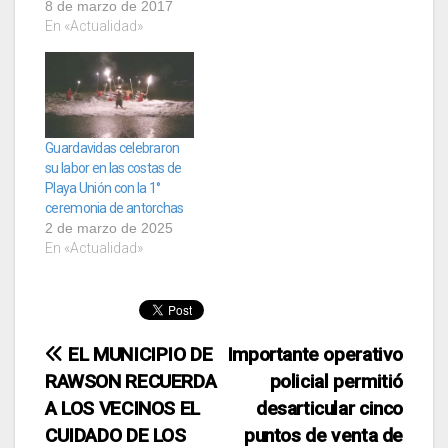
8 de marzo de 2017
En «Actualidad»
Guardavidas celebraron
su labor en las costas de
Playa Unión con la 1°
ceremonia de antorchas
2 de marzo de 2025
En «Actualidad»
Navegación
EL MUNICIPIO DE
Importante operativo
RAWSON RECUERDA
policial permitió
de
A LOS VECINOS EL
desarticular cinco
entradas
CUIDADO DE LOS
puntos de venta de