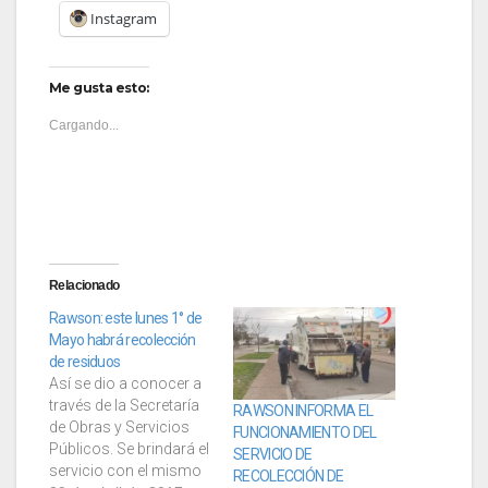
Instagram
Me gusta esto:
Cargando...
Relacionado
Rawson: este lunes 1° de
Mayo habrá recolección
de residuos
Así se dio a conocer a
través de la Secretaría
RAWSON INFORMA EL
de Obras y Servicios
FUNCIONAMIENTO DEL
Públicos. Se brindará el
SERVICIO DE
servicio con el mismo
RECOLECCIÓN DE