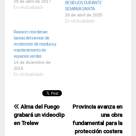
recorrido que los
29 de abril de 2017
RESIDUOS DURANTE
domingos, tanto en la
En «Actualidad»
SEMANA SANTA
ciudad como en el
16 de abril de 2025
balneario de Playa
En «Actualidad»
Unión. La Municipalidad
de Rawson, por medio
Rawson: reordenan
de la Secretaría de
tareas del servicio de
Obras y Servicios…
recolección de residuos y
mantenimiento de
espacios verdes
14 de diciembre de
2016
En «Actualidad»
Navegación
Alma del Fuego
Provincia avanza en
grabará un videoclip
una obra
de
en Trelew
fundamental para la
entradas
protección costera