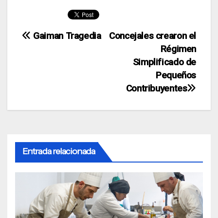
Navegación
Gaiman Tragedia
Concejales crearon el
Régimen
de
Simplificado de
entradas
Pequeños
Contribuyentes
Entrada relacionada