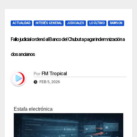
ACTUALIDAD
INTERÉS GENERAL
JUDICIALES
LO ÚLTIMO
RAWSON
Fallo judicial ordenó al Banco del Chubut a pagar indemnización a
dos ancianos
FM Tropical
Por
FEB 5, 2026
Estafa electrónica