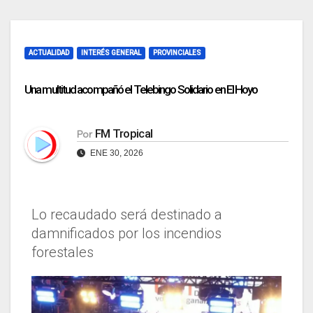
ACTUALIDAD
INTERÉS GENERAL
PROVINCIALES
Una multitud acompañó el Telebingo Solidario en El Hoyo
FM Tropical
Por
ENE 30, 2026
Lo recaudado será destinado a
damnificados por los incendios
forestales