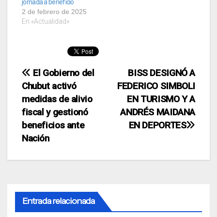
jornada a beneficio
2 de febrero de 2025
En «Actualidad»
Navegación
El Gobierno del
BISS DESIGNÓ A
Chubut activó
FEDERICO SIMBOLI
de
medidas de alivio
EN TURISMO Y A
entradas
fiscal y gestionó
ANDRÉS MAIDANA
beneficios ante
EN DEPORTES
Nación
Entrada relacionada