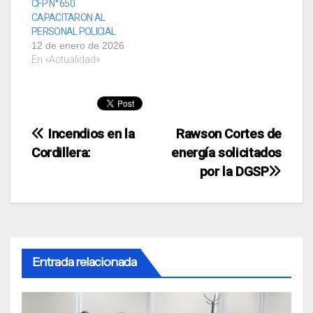
CFP N° 650
CAPACITARON AL
PERSONAL POLICIAL
12 de enero de 2026
En «Actualidad»
Navegación
Incendios en la
Rawson Cortes de
Cordillera:
energía solicitados
de
por la DGSP
entradas
Entrada relacionada