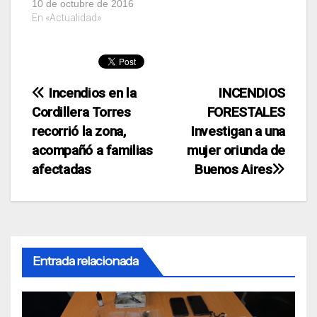
10 de octubre de 2016
En «Actualidad»
Navegación
Incendios en la
INCENDIOS
Cordillera Torres
FORESTALES
de
recorrió la zona,
Investigan a una
entradas
acompañó a familias
mujer oriunda de
afectadas
Buenos Aires
Entrada relacionada