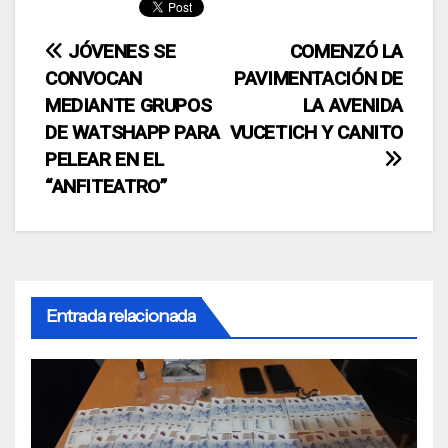
Navegación
JÓVENES SE
COMENZÓ LA
CONVOCAN
PAVIMENTACIÓN DE
de
MEDIANTE GRUPOS
LA AVENIDA
entradas
DE WATSHAPP PARA
VUCETICH Y CANITO
PELEAR EN EL
“ANFITEATRO”
Entrada relacionada