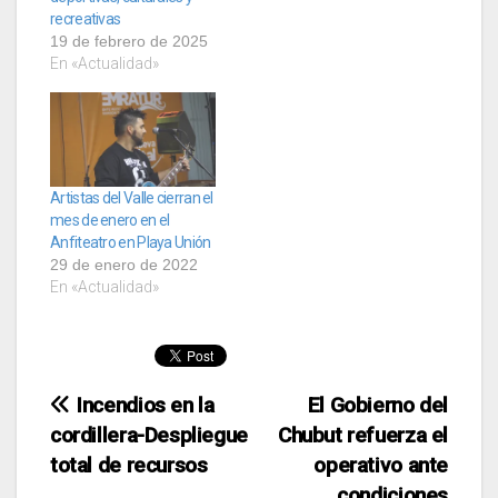
recreativas
19 de febrero de 2025
En «Actualidad»
Artistas del Valle cierran el
mes de enero en el
Anfiteatro en Playa Unión
29 de enero de 2022
En «Actualidad»
Navegación
Incendios en la
El Gobierno del
cordillera-Despliegue
Chubut refuerza el
de
total de recursos
operativo ante
condiciones