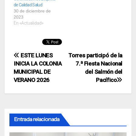
de Calidad Salud
30 de diciembre de
2023
En «Actualidad»
Navegación
ESTE LUNES
Torres participó de la
INICIA LA COLONIA
7.ª Fiesta Nacional
de
MUNICIPAL DE
del Salmón del
entradas
VERANO 2026
Pacífico
Entrada relacionada