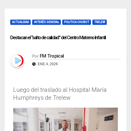
ACTUALIDAD
INTERÉS GENERAL
POLITICA CHUBUT
TRELEW
Destacan el “salto de calidad” del Centro Materno Infantil
FM Tropical
Por
ENE 4, 2026
Luego del traslado al Hospital María
Humphreys de Trelew