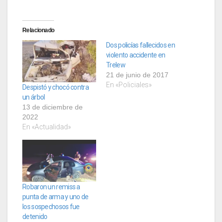
Relacionado
Dos policías fallecidos en
violento accidente en
Trelew
21 de junio de 2017
En «Policiales»
Despistó y chocó contra
un árbol
13 de diciembre de
2022
En «Actualidad»
Robaron un remiss a
punta de arma y uno de
los sospechosos fue
detenido