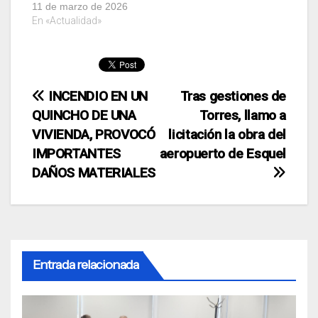
11 de marzo de 2026
En «Actualidad»
Navegación
INCENDIO EN UN
Tras gestiones de
QUINCHO DE UNA
Torres, llamo a
de
VIVIENDA, PROVOCÓ
licitación la obra del
entradas
IMPORTANTES
aeropuerto de Esquel
DAÑOS MATERIALES
Entrada relacionada