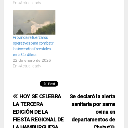
En «Actualidad»
Provincia refuerza los
operativos para combatir
los incendios forestales
en la Cordillera
22 de enero de 2026
En «Actualidad»
Navegación
HOY SE CELEBRA
Se declaró la alerta
LA TERCERA
sanitaria por sarna
de
EDICIÓN DE LA
ovina en
entradas
FIESTA REGIONAL DE
departamentos de
LA HAMBURGUESA
Chubut