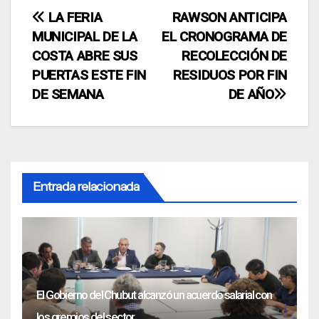
Navegación
LA FERIA
RAWSON ANTICIPA
MUNICIPAL DE LA
EL CRONOGRAMA DE
de
COSTA ABRE SUS
RECOLECCIÓN DE
entradas
PUERTAS ESTE FIN
RESIDUOS POR FIN
DE SEMANA
DE AÑO
Entrada relacionada
El Gobierno del Chubut alcanzó un acuerdo salarial con
los gremios del sector