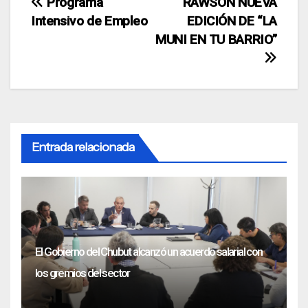
Navegación
Programa
RAWSON NUEVA
Intensivo de Empleo
EDICIÓN DE “LA
de
MUNI EN TU BARRIO”
entradas
Entrada relacionada
El Gobierno del Chubut alcanzó un acuerdo salarial con
los gremios del sector