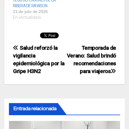
CLUB DEFENSORES DE LA
RIBERA DE RAWSON
21 de julio de 2026
En «Actualidad»
Navegación
Salud reforzó la
Temporada de
vigilancia
Verano: Salud brindó
de
epidemiológica por la
recomendaciones
entradas
Gripe H3N2
para viajeros
Entrada relacionada