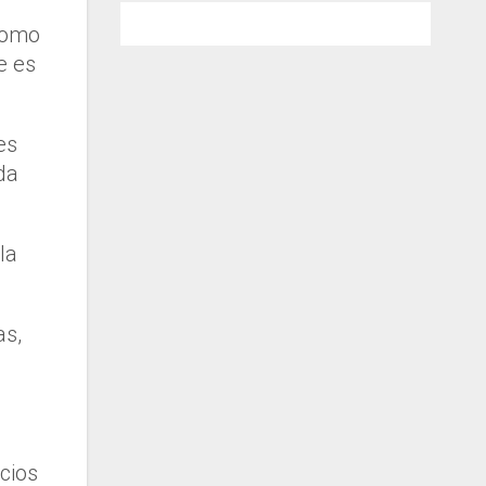
 como
e es
es
da
la
as,
cios