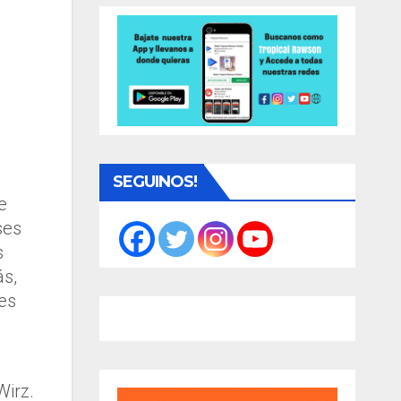
SEGUINOS!
e
ses
s
ás,
les
Wirz.