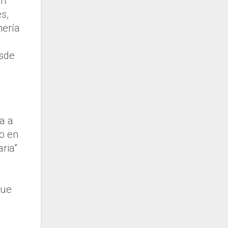
on
s,
nería
e
esde
a a
to en
ria”
que