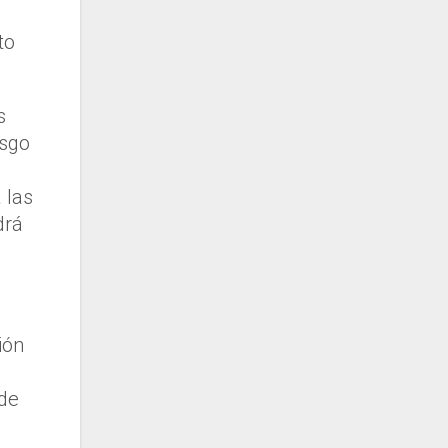
to
s
esgo
 las
drá
ión
 de