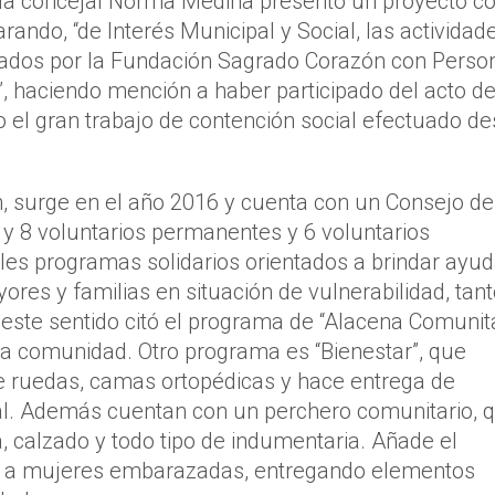
 la concejal Norma Medina presentó un proyecto c
rando, “de Interés Municipal y Social, las actividade
llados por la Fundación Sagrado Corazón con Perso
, haciendo mención a haber participado del acto d
o el gran trabajo de contención social efectuado d
n, surge en el año 2016 y cuenta con un Consejo de
 y 8 voluntarios permanentes y 6 voluntarios
iples programas solidarios orientados a brindar ayud
ores y familias en situación de vulnerabilidad, tan
este sentido citó el programa de “Alacena Comunita
 la comunidad. Otro programa es “Bienestar”, que
de ruedas, camas ortopédicas y hace entrega de
al. Además cuentan con un perchero comunitario, 
, calzado y todo tipo de indumentaria. Añade el
 a mujeres embarazadas, entregando elementos