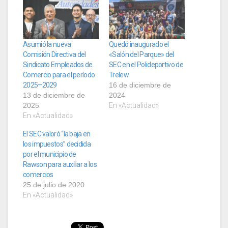
Asumió la nueva
Quedó inaugurado el
Comisión Directiva del
«Salón del Parque» del
Sindicato Empleados de
SEC en el Polideportivo de
Comercio para el período
Trelew
2025–2029
16 de diciembre de
13 de diciembre de
2024
2025
En «Actualidad»
En «Actualidad»
El SEC valoró “la baja en
los impuestos” decidida
por el municipio de
Rawson para auxiliar a los
comercios
25 de julio de 2020
En «Actualidad»