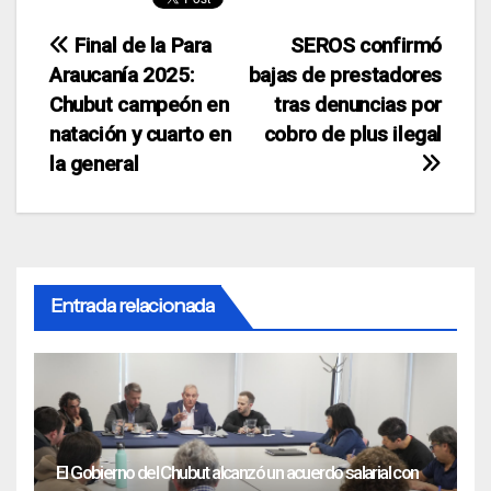
Navegación
Final de la Para
SEROS confirmó
Araucanía 2025:
bajas de prestadores
de
Chubut campeón en
tras denuncias por
entradas
natación y cuarto en
cobro de plus ilegal
la general
Entrada relacionada
El Gobierno del Chubut alcanzó un acuerdo salarial con