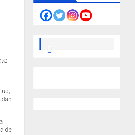
eva
lud,
iudad
ia
ca de