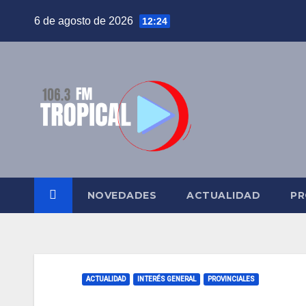
Saltar
6 de agosto de 2026
12:24
al
contenido
NOVEDADES
ACTUALIDAD
PR
ACTUALIDAD
INTERÉS GENERAL
PROVINCIALES