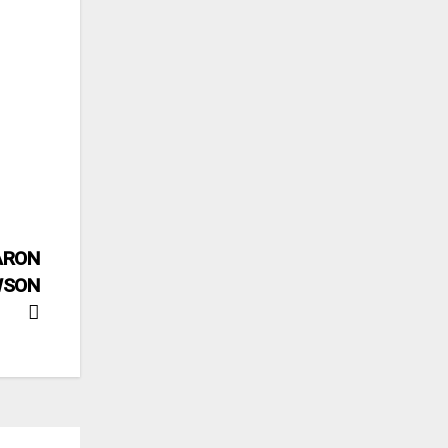
TARON
WSON