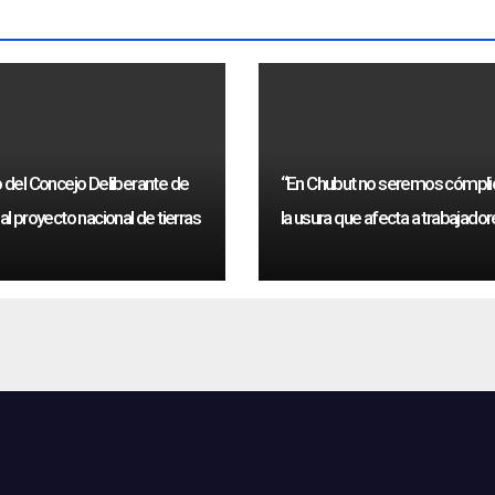
del Concejo Deliberante de
“En Chubut no seremos cómpli
l proyecto nacional de tierras
la usura que afecta a trabajado
públicos”