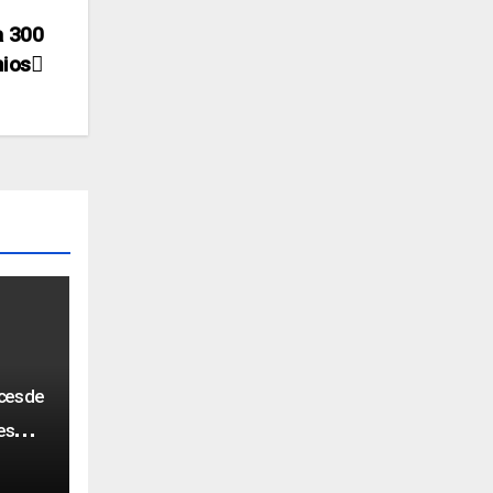
a 300
mios
ces de
res