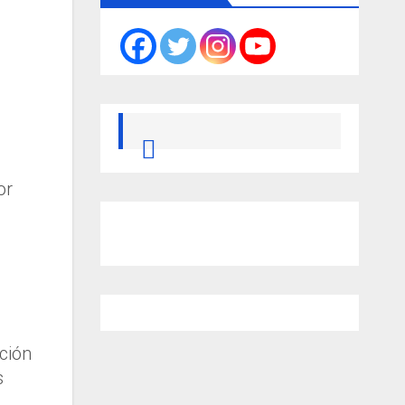
or
ación
s