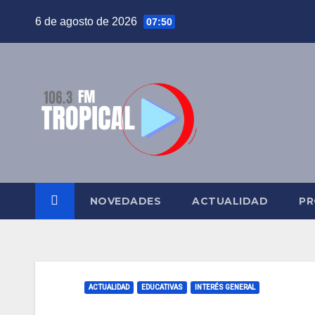
Saltar
6 de agosto de 2026
07:50
al
contenido
NOVEDADES
ACTUALIDAD
PR
ACTUALIDAD
EDUCATIVAS
INTERÉS GENERAL