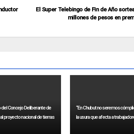
nductor
El Super Telebingo de Fin de Año sorte
millones de pesos en pre
del Concejo Deliberante de
“En Chubut no seremos cómpli
l proyecto nacional de tierras
la usura que afecta a trabajado
públicos”