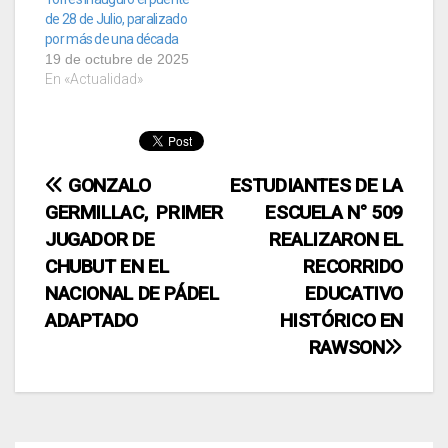
de 28 de Julio, paralizado
por más de una década
19 de octubre de 2025
En «Actualidad»
Navegación
GONZALO
ESTUDIANTES DE LA
GERMILLAC, PRIMER
ESCUELA N° 509
de
JUGADOR DE
REALIZARON EL
entradas
CHUBUT EN EL
RECORRIDO
NACIONAL DE PÁDEL
EDUCATIVO
ADAPTADO
HISTÓRICO EN
RAWSON