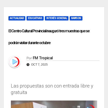
ACTUALIDAD
EDUCATIVAS
INTERÉS GENERAL
RAWSON
El Centro Cultural Provincial inauguró tres muestras que se
podrán visitar durante octubre
FM Tropical
Por
OCT 7, 2025
Las propuestas son con entrada libre y
gratuita