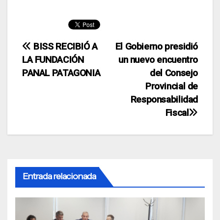
Navegación
BISS RECIBIÓ A
El Gobierno presidió
LA FUNDACIÓN
un nuevo encuentro
de
PANAL PATAGONIA
del Consejo
entradas
Provincial de
Responsabilidad
Fiscal
Entrada relacionada