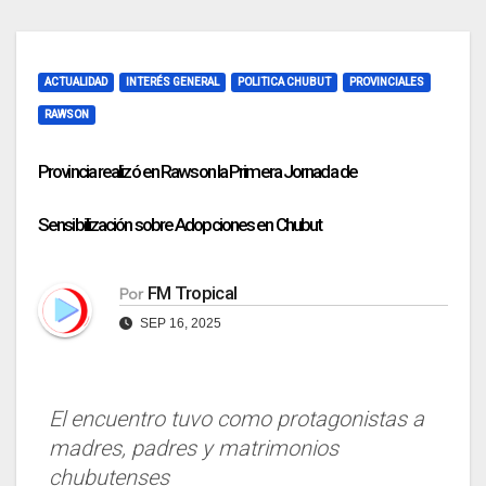
ACTUALIDAD
INTERÉS GENERAL
POLITICA CHUBUT
PROVINCIALES
RAWSON
Provincia realizó en Rawson la Primera Jornada de
Sensibilización sobre Adopciones en Chubut
FM Tropical
Por
SEP 16, 2025
El encuentro tuvo como protagonistas a
madres, padres y matrimonios
chubutenses