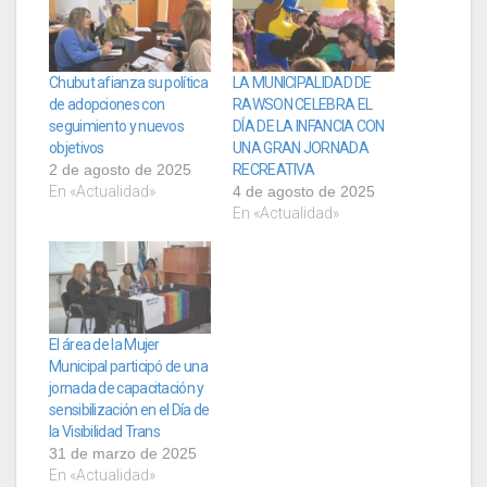
Chubut afianza su política
LA MUNICIPALIDAD DE
de adopciones con
RAWSON CELEBRA EL
seguimiento y nuevos
DÍA DE LA INFANCIA CON
objetivos
UNA GRAN JORNADA
2 de agosto de 2025
RECREATIVA
En «Actualidad»
4 de agosto de 2025
En «Actualidad»
El área de la Mujer
Municipal participó de una
jornada de capacitación y
sensibilización en el Día de
la Visibilidad Trans
31 de marzo de 2025
En «Actualidad»