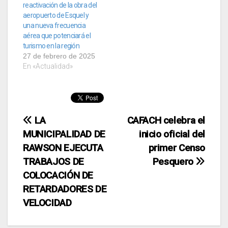
reactivación de la obra del
aeropuerto de Esquel y
una nueva frecuencia
aérea que potenciará el
turismo en la región
27 de febrero de 2025
En «Actualidad»
Navegación
LA
CAFACH celebra el
MUNICIPALIDAD DE
inicio oficial del
de
RAWSON EJECUTA
primer Censo
entradas
TRABAJOS DE
Pesquero
COLOCACIÓN DE
RETARDADORES DE
VELOCIDAD