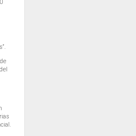
70
s”.
 de
del
n
rias
cial.