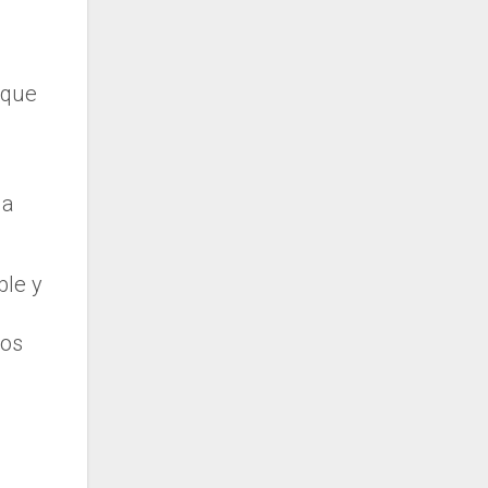
 que
la
ble y
los