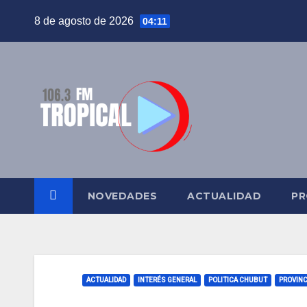
Saltar
8 de agosto de 2026
04:11
al
contenido
NOVEDADES
ACTUALIDAD
PR
ACTUALIDAD
INTERÉS GENERAL
POLITICA CHUBUT
PROVINC