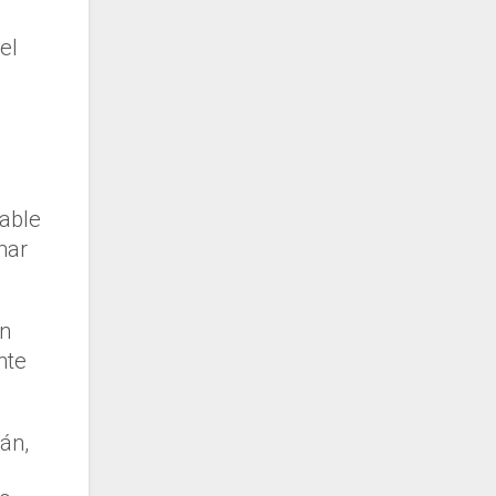
el
rable
mar
on
nte
án,