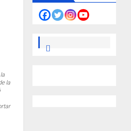
la
de la
ó
rtar