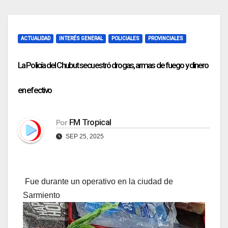
ACTUALIDAD
INTERÉS GENERAL
POLICIALES
PROVINCIALES
La Policía del Chubut secuestró drogas, armas de fuego y dinero
en efectivo
FM Tropical
Por
SEP 25, 2025
Fue durante un operativo en la ciudad de
Sarmiento