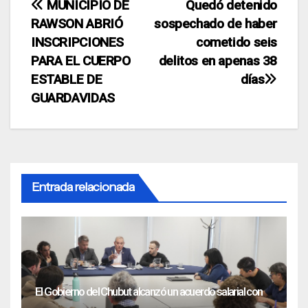
Navegación
MUNICIPIO DE
Quedó detenido
RAWSON ABRIÓ
sospechado de haber
de
INSCRIPCIONES
cometido seis
entradas
PARA EL CUERPO
delitos en apenas 38
ESTABLE DE
días
GUARDAVIDAS
Entrada relacionada
El Gobierno del Chubut alcanzó un acuerdo salarial con