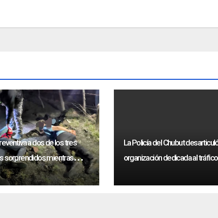
reventiva a dos de los tres
La Policía del Chubut desarticul
os sorprendidos mientras
organización dedicada al tráfic
ovinos.
drogas sintéticas