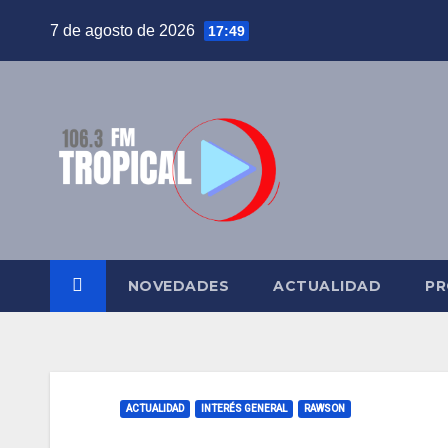
Saltar
7 de agosto de 2026
17:49
al
contenido
NOVEDADES
ACTUALIDAD
PR
ACTUALIDAD
INTERÉS GENERAL
RAWSON