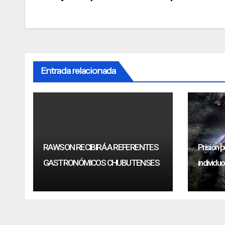
de
entradas
Entrada relacionada
RAWSON RECIBIRÁ A REFERENTES
Prisión p
GASTRONÓMICOS CHUBUTENSES
individu
robaban 