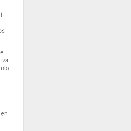
l,
os
le
tiva
unto
e
 en