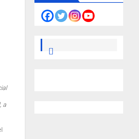
ial
, a
el