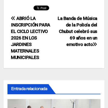
Navegación
ABRIÓ LA
La Banda de Música
INSCRIPCIÓN PARA
de la Policía del
de
EL CICLO LECTIVO
Chubut celebró sus
entradas
2026 EN LOS
69 años en un
JARDINES
emotivo acto
MATERNALES
MUNICIPALES
Entrada relacionada