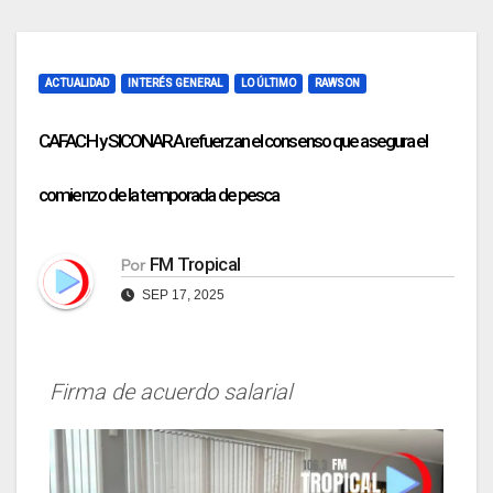
ACTUALIDAD
INTERÉS GENERAL
LO ÚLTIMO
RAWSON
CAFACH y SICONARA refuerzan el consenso que asegura el
comienzo de la temporada de pesca
FM Tropical
Por
SEP 17, 2025
Firma de acuerdo salarial