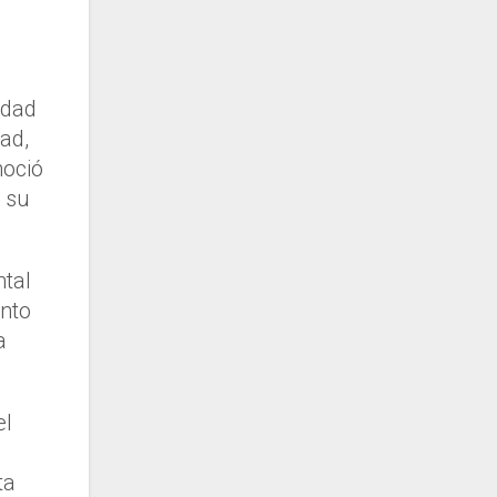
idad
ad,
noció
 su
ntal
ento
a
el
ta