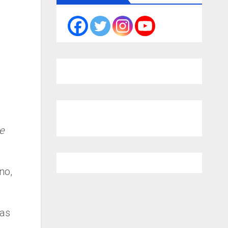
e
no,
sas