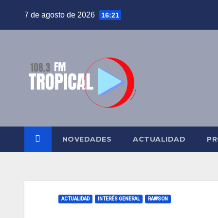
Saltar
7 de agosto de 2026
16:21
al
contenido
NOVEDADES
ACTUALIDAD
PR
ACTUALIDAD
INTERÉS GENERAL
RAWSON