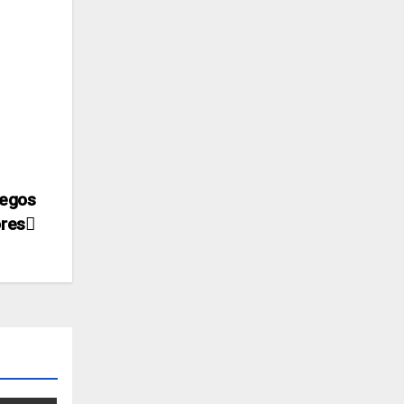
uegos
res