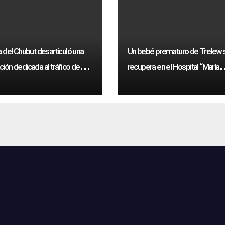
a del Chubut desarticuló una
Un bebé prematuro de Trelew 
ción dedicada al tráfico de
recupera en el Hospital “María
intéticas
Humphreys”