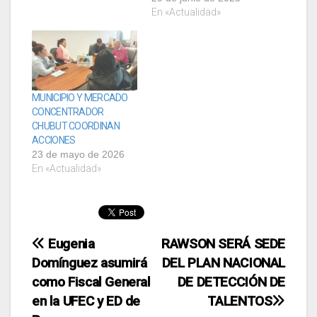
En «Actualidad»
MUNICIPIO Y MERCADO
CONCENTRADOR
CHUBUT COORDINAN
ACCIONES
23 de mayo de 2026
En «Actualidad»
Navegación
Eugenia
RAWSON SERÁ SEDE
Domínguez asumirá
DEL PLAN NACIONAL
de
como Fiscal General
DE DETECCIÓN DE
entradas
en la UFEC y ED de
TALENTOS