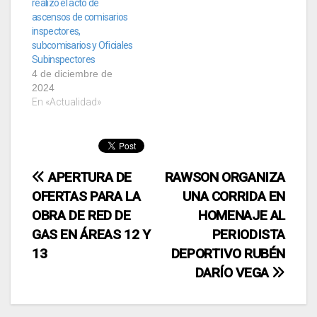
realizó el acto de
ascensos de comisarios
inspectores,
subcomisarios y Oficiales
Subinspectores
4 de diciembre de
2024
En «Actualidad»
Navegación
APERTURA DE
RAWSON ORGANIZA
OFERTAS PARA LA
UNA CORRIDA EN
de
OBRA DE RED DE
HOMENAJE AL
entradas
GAS EN ÁREAS 12 Y
PERIODISTA
13
DEPORTIVO RUBÉN
DARÍO VEGA