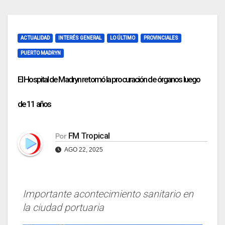
ACTUALIDAD
INTERÉS GENERAL
LO ÚLTIMO
PROVINCIALES
PUERTO MADRYN
El Hospital de Madryn retomó la procuración de órganos luego
de 11 años
FM Tropical
Por
AGO 22, 2025
Importante acontecimiento sanitario en
la ciudad portuaria