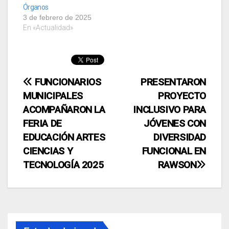
Órganos
3 de febrero de 2025
En «Actualidad»
Navegación
FUNCIONARIOS
PRESENTARON
MUNICIPALES
PROYECTO
de
ACOMPAÑARON LA
INCLUSIVO PARA
entradas
FERIA DE
JÓVENES CON
EDUCACIÓN ARTES
DIVERSIDAD
CIENCIAS Y
FUNCIONAL EN
TECNOLOGÍA 2025
RAWSON