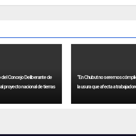
del Concejo Deliberante de
“En Chubut no seremos cómpli
l proyecto nacional de tierras
la usura que afecta a trabajado
públicos”