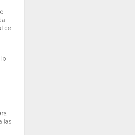
de
da
al de
 lo
ara
a las