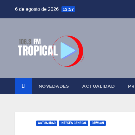
Saltar
6 de agosto de 2026
13:57
al
contenido
NOVEDADES
ACTUALIDAD
PR
ACTUALIDAD
INTERÉS GENERAL
RAWSON