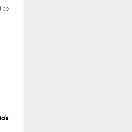
tico
icía