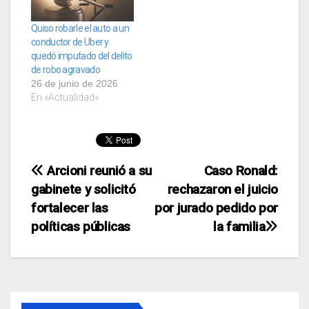
Quiso robarle el auto a un
conductor de Uber y
quedó imputado del delito
de robo agravado
26 de junio de 2026
En «Actualidad»
Navegación
Arcioni reunió a su
Caso Ronald:
gabinete y solicitó
rechazaron el juicio
de
fortalecer las
por jurado pedido por
entradas
políticas públicas
la familia