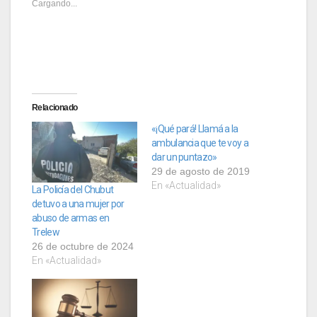
Cargando...
Relacionado
«¡Qué pará! Llamá a la
ambulancia que te voy a
dar un puntazo»
29 de agosto de 2019
En «Actualidad»
La Policía del Chubut
detuvo a una mujer por
abuso de armas en
Trelew
26 de octubre de 2024
En «Actualidad»