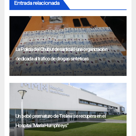
Entrada relacionada
La Policía del Chubut desarticuló una organización
dedicada al tráfico de drogas sintéticas
Un bebé prematuro de Trelew se recupera en el
Hospital “María Humphreys”