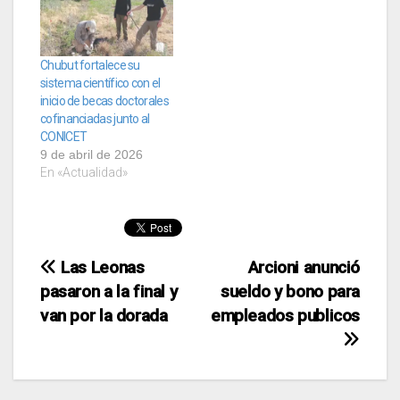
Chubut fortalece su
sistema científico con el
inicio de becas doctorales
cofinanciadas junto al
CONICET
9 de abril de 2026
En «Actualidad»
Navegación
Las Leonas
Arcioni anunció
pasaron a la final y
sueldo y bono para
de
van por la dorada
empleados publicos
entradas