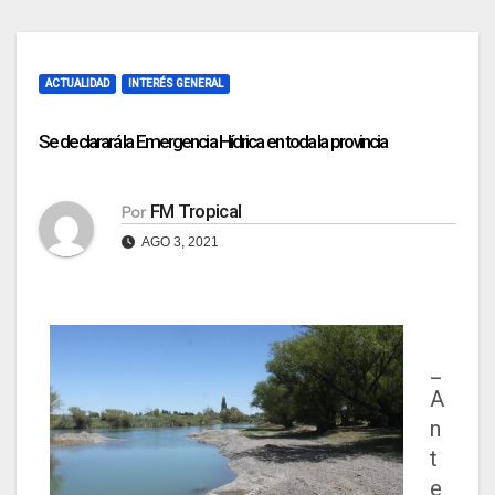
ACTUALIDAD
INTERÉS GENERAL
Se declarará la Emergencia Hídrica en toda la provincia
FM Tropical
Por
AGO 3, 2021
_
A
n
t
e