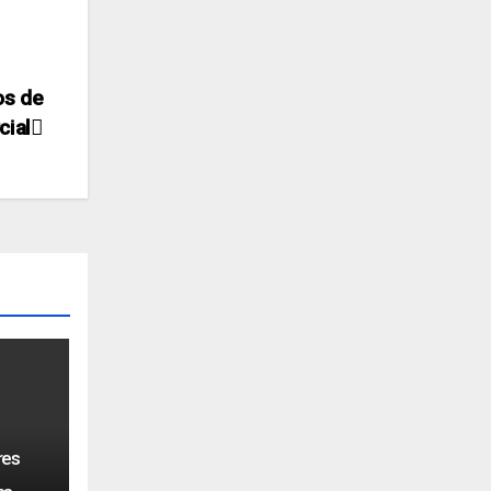
os de
cial
res