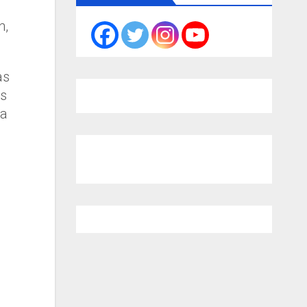
n,
as
es
ra