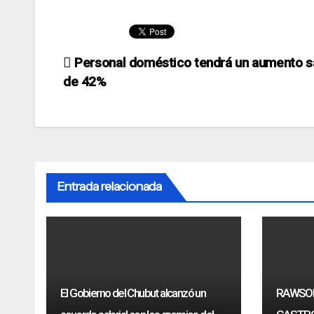
Navegación
Personal doméstico tendrá un aumento sa
de 42%
de
entradas
Entrada relacionada
El Gobierno del Chubut alcanzó un
RAWSON