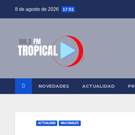
Saltar
8 de agosto de 2026
17:51
al
contenido
NOVEDADES
ACTUALIDAD
PR
ACTUALIDAD
NACIONALES