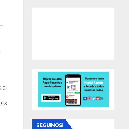
ó
s a
das
SEGUINOS!