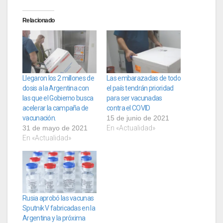
Relacionado
Llegaron los 2 millones de
Las embarazadas de todo
dosis a la Argentina con
el país tendrán prioridad
las que el Gobierno busca
para ser vacunadas
acelerar la campaña de
contra el COVID
vacunación.
15 de junio de 2021
31 de mayo de 2021
En «Actualidad»
En «Actualidad»
Rusia aprobó las vacunas
Sputnik V fabricadas en la
Argentina y la próxima