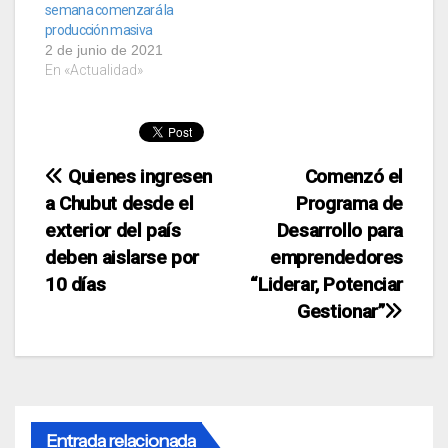
semana comenzará la
producción masiva
2 de junio de 2021
En «Actualidad»
Navegación
Quienes ingresen
Comenzó el
a Chubut desde el
Programa de
de
exterior del país
Desarrollo para
entradas
deben aislarse por
emprendedores
10 días
“Liderar, Potenciar
Gestionar”
Entrada relacionada