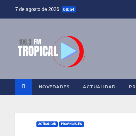
Saltar
7 de agosto de 2026
06:54
al
contenido
NOVEDADES
ACTUALIDAD
PR
ACTUALIDAD
PROVINCIALES