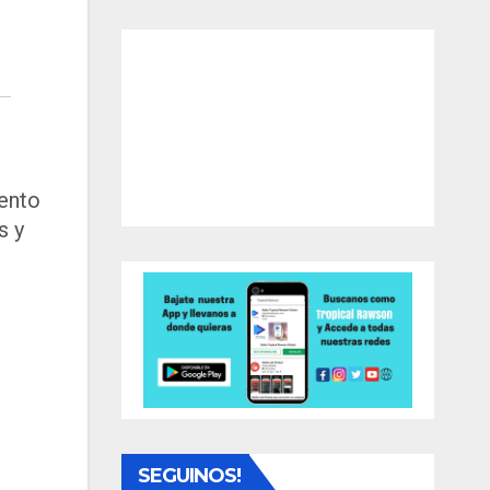
iento
s y
SEGUINOS!