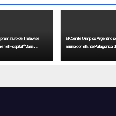
 prematuro de Trelew se
El Comité Olímpico Argentino s
 en el Hospital “María
reunió con el Ente Patagónico d
eys”
Deporte