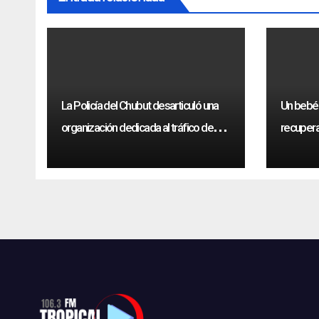
La Policía del Chubut desarticuló una
Un bebé
organización dedicada al tráfico de
recupera
drogas sintéticas
Humphr