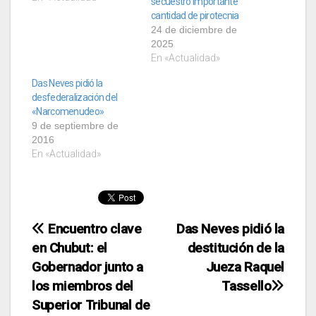
secuestró importante
cantidad de pirotecnia
24 de diciembre de
2025
En «Actualidad»
Das Neves pidió la
desfederalización del
«Narcomenudeo»
9 de septiembre de
2016
En «Actualidad»
Navegación
Encuentro clave
Das Neves pidió la
en Chubut: el
destitución de la
de
Gobernador junto a
Jueza Raquel
entradas
los miembros del
Tassello
Superior Tribunal de