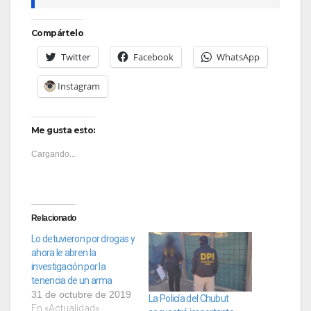
Compártelo
Twitter
Facebook
WhatsApp
Instagram
Me gusta esto:
Cargando...
Relacionado
Lo detuvieron por drogas y
ahora le abren la
investigación por la
tenencia de un arma
31 de octubre de 2019
La Policía del Chubut
En «Actualidad»