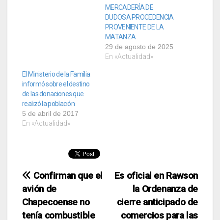
MERCADERÍA DE
DUDOSA PROCEDENCIA
PROVENIENTE DE LA
MATANZA
29 de agosto de 2025
En «Actualidad»
El Ministerio de la Familia
informó sobre el destino
de las donaciones que
realizó la población
5 de abril de 2017
En «Actualidad»
Navegación
Confirman que el
Es oficial en Rawson
avión de
la Ordenanza de
de
Chapecoense no
cierre anticipado de
entradas
tenía combustible
comercios para las