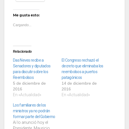
Me gusta esto:
Cargando...
Relacionado
Das Neves recibe a
El Congreso rechazó el
Senadores y diputados
decreto que eliminaba los
para discutir sobre los
reembolsos a puertos
Reembolsos
patagónicos
5 de diciembre de
14 de diciembre de
2016
2016
En «Actualidad»
En «Actualidad»
Los familiares de los
ministros ya no podrán
formar parte del Gobierno
Aí lo anunció hoy el
Presidente ,Mauricio