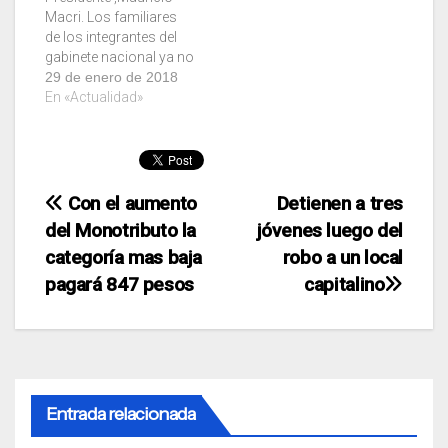
Macri. Los familiares
de los integrantes del
gabinete nacional ya no
podrán formar parte
29 de enero de 2018
del Gobierno. El
En «Actualidad»
anuncio fue realizado
por el presidente
Mauricio Macri en un
acto realizado en Casa
Rosada, donde se
Navegación
Con el aumento
Detienen a tres
informó sobre un
del Monotributo la
jóvenes luego del
paquete de medidas
de
categoría mas baja
robo a un local
destinadas a ahorrar…
entradas
pagará 847 pesos
capitalino
Entrada relacionada