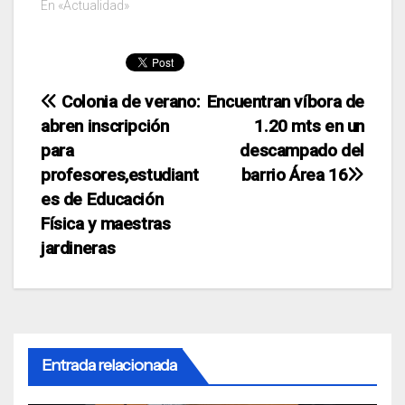
En «Actualidad»
Transporte Escolar
Gratuito. Además, el
mandatario reiteró su
negativa…
Navegación
Colonia de verano:
Encuentran víbora de
abren inscripción
1.20 mts en un
de
para
descampado del
entradas
profesores,estudiant
barrio Área 16
es de Educación
Física y maestras
jardineras
Entrada relacionada