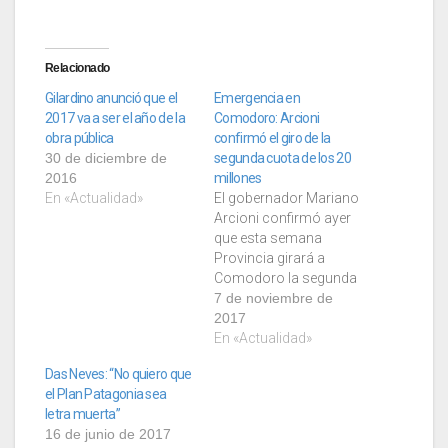
Relacionado
Gilardino anunció que el
Emergencia en
2017 va a ser el año de la
Comodoro: Arcioni
obra pública
confirmó el giro de la
30 de diciembre de
segunda cuota de los 20
2016
millones
En «Actualidad»
El gobernador Mariano
Arcioni confirmó ayer
que esta semana
Provincia girará a
Comodoro la segunda
cuota de 20 de los 100
7 de noviembre de
millones
2017
comprometidos para
En «Actualidad»
atender la emergencia
Das Neves: “No quiero que
de la ciudad tras el
el Plan Patagonia sea
temporal, y 5 millones a
letra muerta”
Patagonia Argentina
16 de junio de 2017
correspondientes al